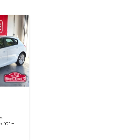
Un
e “C” –