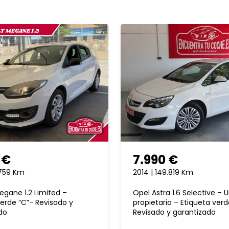
 €
7.990 €
.759 Km
2014 | 149.819 Km
egane 1.2 Limited –
Opel Astra 1.6 Selective – 
verde “C”- Revisado y
propietario – Etiqueta verd
do
Revisado y garantizado