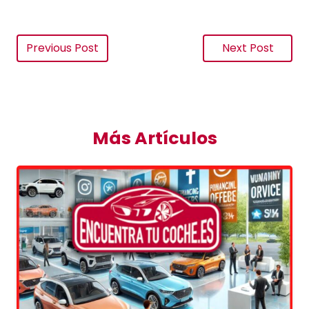
Previous Post
Next Post
Más Artículos