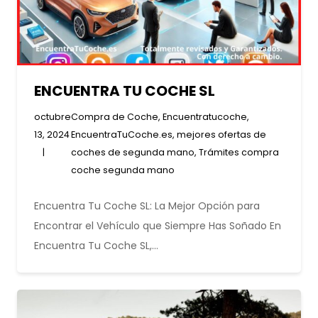
ENCUENTRA TU COCHE SL
octubre
Compra de Coche
,
Encuentratucoche
,
13, 2024
EncuentraTuCoche.es
,
mejores ofertas de
coches de segunda mano
,
Trámites compra
coche segunda mano
Encuentra Tu Coche SL: La Mejor Opción para
Encontrar el Vehículo que Siempre Has Soñado En
Encuentra Tu Coche SL,…