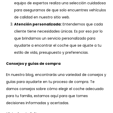
equipo de expertos realiza una selección cuidadosa
para asegurarnos de que solo encuentres vehículos
de calidad en nuestro sitio web.
Atención personalizada:
Entendemos que cada
cliente tiene necesidades únicas. Es por eso por lo
que brindamos un servicio personalizado para
ayudarte a encontrar el coche que se ajuste a tu
estilo de vida, presupuesto y preferencias.
Consejos y guías de compra
En nuestro blog, encontrarás una variedad de consejos y
guías para ayudarte en tu proceso de compra. Te
damos consejos sobre cómo elegir el coche adecuado
para tu familia, estamos aquí para que tomes
decisiones informadas y acertadas.