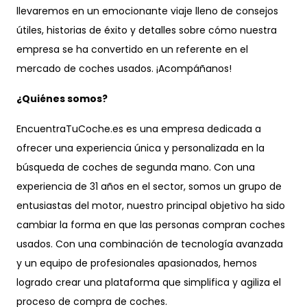
llevaremos en un emocionante viaje lleno de consejos
útiles, historias de éxito y detalles sobre cómo nuestra
empresa se ha convertido en un referente en el
mercado de coches usados. ¡Acompáñanos!
¿Quiénes somos?
EncuentraTuCoche.es es una empresa dedicada a
ofrecer una experiencia única y personalizada en la
búsqueda de coches de segunda mano. Con una
experiencia de 31 años en el sector, somos un grupo de
entusiastas del motor, nuestro principal objetivo ha sido
cambiar la forma en que las personas compran coches
usados. Con una combinación de tecnología avanzada
y un equipo de profesionales apasionados, hemos
logrado crear una plataforma que simplifica y agiliza el
proceso de compra de coches.